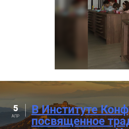
В Институте Конф
5
АПР
посвященное тра