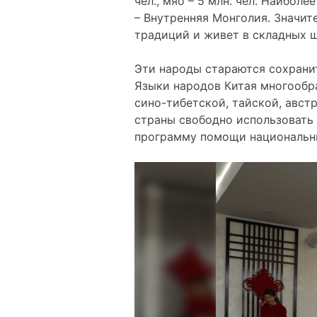
чел., мяо – 5 млн. чел. Наибо
– Внутренняя Монголия. Значи
традиций и живет в складных ш
Эти народы стараются сохранит
Языки народов Китая многообр
сино-тибетской, тайской, авст
страны свободно использовать 
программу помощи национальны