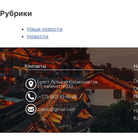
Рубрики
Наши новости
Новости
Контакты
Н
Г
Брест, бульвар Космонавтов,
21, кабинет №333
О
Н
(+375 162) 43-46-48
Э
ci.brsu@gmail.com
Н
К