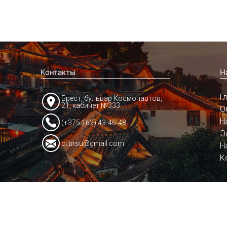
Контакты
Н
Г
Брест, бульвар Космонавтов,
21, кабинет №333
О
Н
(+375 162) 43-46-48
Э
ci.brsu@gmail.com
Н
К