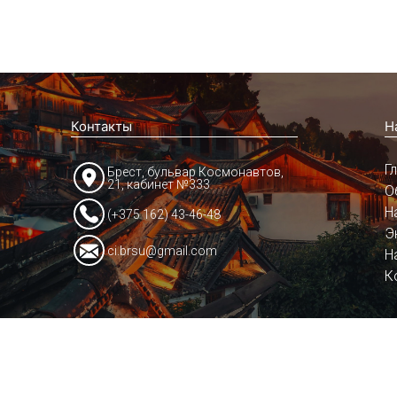
Контакты
Н
Г
Брест, бульвар Космонавтов,
21, кабинет №333
О
Н
(+375 162) 43-46-48
Э
ci.brsu@gmail.com
Н
К