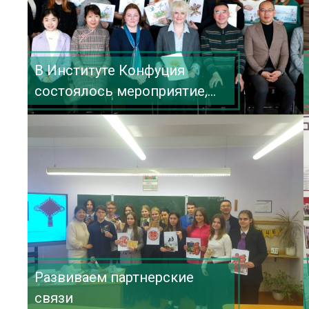
В Институте Конфуция
состоялось мероприятие,
посвященное
традиционному китайскому
Празднику чистого света
«Цинмин»
Развиваем партнерские
связи