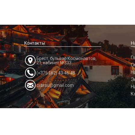
Контакты
Н
Г
Брест, бульвар Космонавтов,
21, кабинет №333
О
Н
(+375 162) 43-46-48
Э
ci.brsu@gmail.com
Н
К