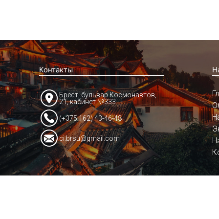
Контакты
Н
Г
Брест, бульвар Космонавтов,
21, кабинет №333
О
Н
(+375 162) 43-46-48
Э
ci.brsu@gmail.com
Н
К