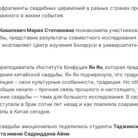
еофрагменты свадебных церемоний в разных странах п
важного в жизни события.
Ковалевич Мария Степановна
познакомила участников
бы, представив результаты совместного исследовани
 возглавляет Центр изучения Беларуси в университете
реподаватель Института Конфуция
Ян Ян
, которая пре
ения китайской свадьбы. Ян Ян подчеркнула, что трад
винции – свои культурные особенности, традиции. Но 
бщее начало – прочная связь прошлого и настоящего, 
ские свадьбы — тема для большого исследования. В св
вступали в брак сотни лет назад и как повлияла совре
лы в Китае сегодня.
свадьбы эмоционально поделились студенты
Таджикск
ета имени Садриддина Айни
.