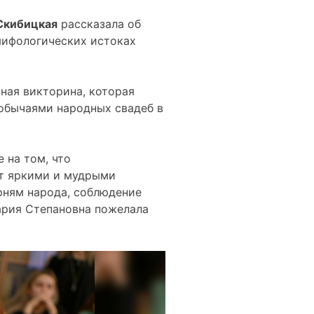
Скибицкая
рассказала об
мифологических истоках
ная викторина, которая
 обычаями народных свадеб в
 на том, что
ют яркими и мудрыми
рням народа, соблюдение
Мария Степановна пожелала