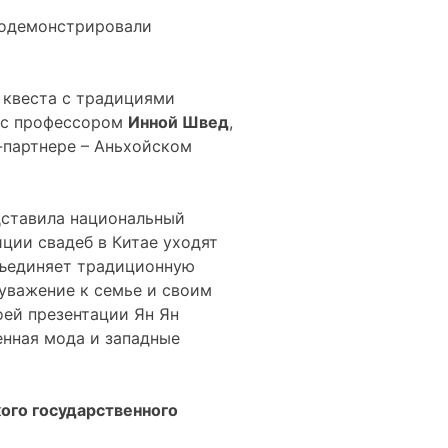
родемонстрировали
 квеста с традициями
я с профессором
Инной Швед
,
-партнере – Аньхойском
дставила национальный
иции свадеб в Китае уходят
объединяет традиционную
уважение к семье и своим
оей презентации Ян Ян
менная мода и западные
ого государственного