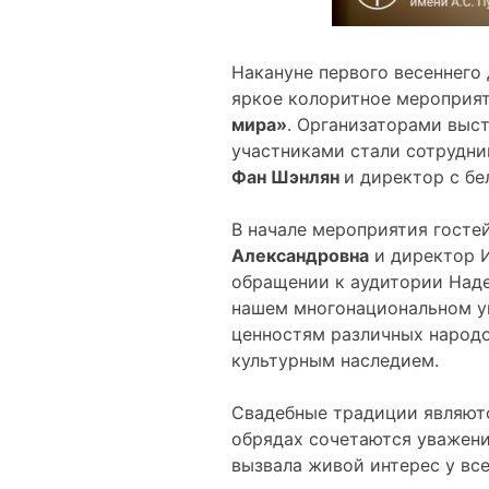
Накануне первого весеннего
яркое колоритное мероприя
мира»
. Организаторами выс
участниками стали сотрудни
Фан Шэнлян
и директор с б
В начале мероприятия госте
Александровна
и директор 
обращении к аудитории Наде
нашем многонациональном ун
ценностям различных народо
культурным наследием.
Свадебные традиции являютс
обрядах сочетаются уважени
вызвала живой интерес у вс