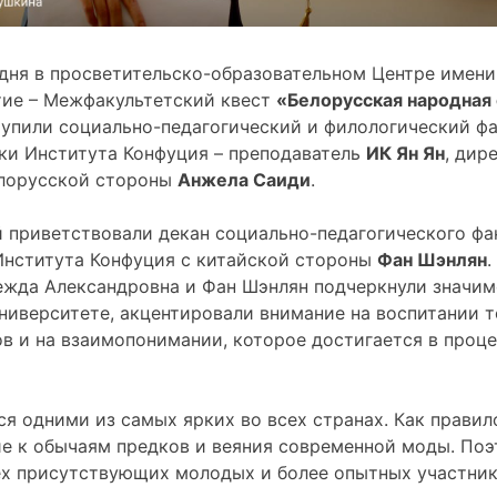
 дня в просветительско-образовательном Центре имени 
тие – Межфакультетский квест
«Белорусская народная 
тупили социально-педагогический и филологический фа
ки Института Конфуция – преподаватель
ИК Ян Ян
, дир
елорусской стороны
Анжела Саиди
.
й приветствовали декан социально-педагогического ф
Института Конфуция с китайской стороны
Фан Шэнлян
.
жда Александровна и Фан Шэнлян подчеркнули значимо
иверситете, акцентировали внимание на воспитании т
в и на взаимопонимании, которое достигается в проце
я одними из самых ярких во всех странах. Как правил
е к обычаям предков и веяния современной моды. Поэ
ех присутствующих молодых и более опытных участник