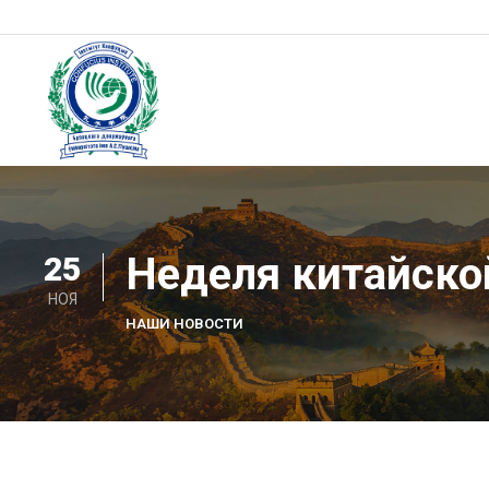
Skip
to
content
Институт Конфуция
Институт Конфуция
Неделя китайско
25
НОЯ
НАШИ НОВОСТИ