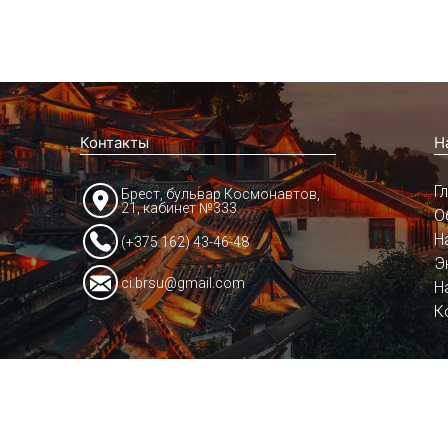
Контакты
Н
Г
Брест, бульвар Космонавтов,
21, кабинет №333
О
Н
(+375 162) 43-46-48
Э
ci.brsu@gmail.com
Н
К