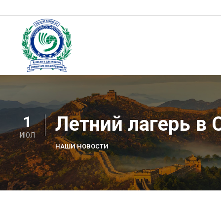
Skip
to
content
Институт Конфуция
Институт Конфуция
Летний лагерь в 
1
ИЮЛ
НАШИ НОВОСТИ