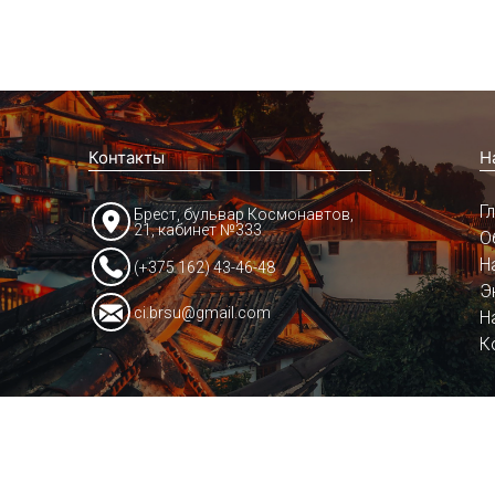
Контакты
Н
Г
Брест, бульвар Космонавтов,
21, кабинет №333
О
Н
(+375 162) 43-46-48
Э
ci.brsu@gmail.com
Н
К