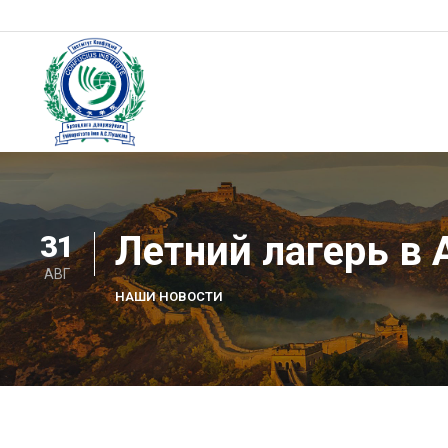
Skip
to
content
Институт Конфуция
Институт Конфуция
Летний лагерь в
31
АВГ
НАШИ НОВОСТИ