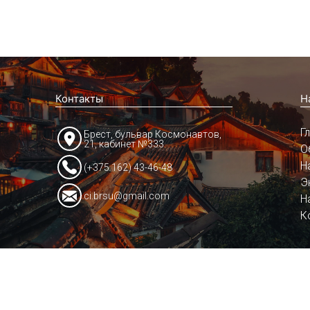
Контакты
Н
Г
Брест, бульвар Космонавтов,
21, кабинет №333
О
Н
(+375 162) 43-46-48
Э
ci.brsu@gmail.com
Н
К